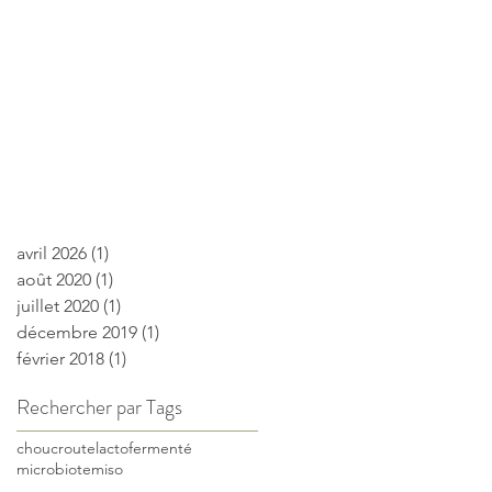
avril 2026
(1)
1 post
août 2020
(1)
1 post
juillet 2020
(1)
1 post
décembre 2019
(1)
1 post
février 2018
(1)
1 post
Rechercher par Tags
choucroute
lactofermenté
microbiote
miso