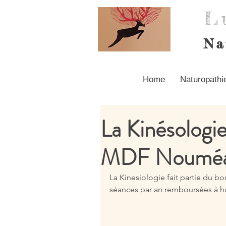
L
Na
Home
Naturopathi
La Kinésologi
MDF Nouméa 
La Kinesiologie fait partie du b
séances par an remboursées à ha